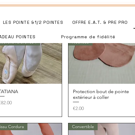
LES POINTE &1/2 POINTES
OFFRE E.A.T. & PRE PRO
ADEAU POINTES
Programme de fidélité
ouvelle référence !
Nouveau
TATIANA
Quick View
Protection bout de pointe
Quick View
extérieur à coller
Price
€82.00
Price
€2.00
issu Cordura
Convertible