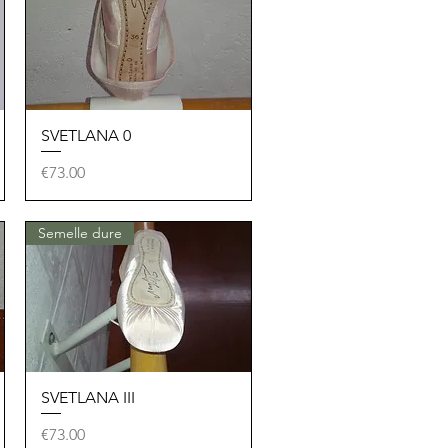
SVETLANA 0
Quick View
Price
€73.00
Semelle dure
SVETLANA III
Quick View
Price
€73.00