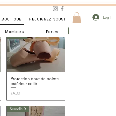
Log In
BOUTIQUE
REJOIGNEZ NOUS!
Members
Forum
Nouveau
Protection bout de pointe
Quick View
extérieur collé
Price
€4.00
Semelle 0