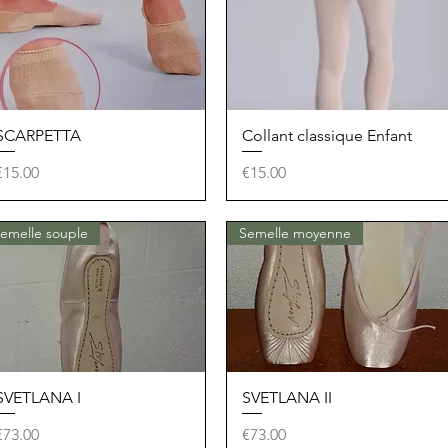
SCARPETTA
Quick View
Collant classique Enfant
Quick View
Price
Price
€15.00
€15.00
emelle souple
Semelle moyenne
SVETLANA I
Quick View
SVETLANA II
Quick View
Price
Price
€73.00
€73.00