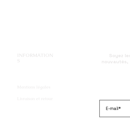
INFORMATION
Soyez le
S
nouvautés, 
Mentions légales
Livraison et retour