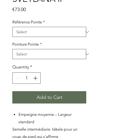
Price
€73.00
Référence Pointe
*
Pointure Pointe
*
Quantity
*
Add to Cart
Empeigne moyenne – Largeur
standard
Semelle intermédiaire. Idéale pour un
coup de pied qui s'affirme