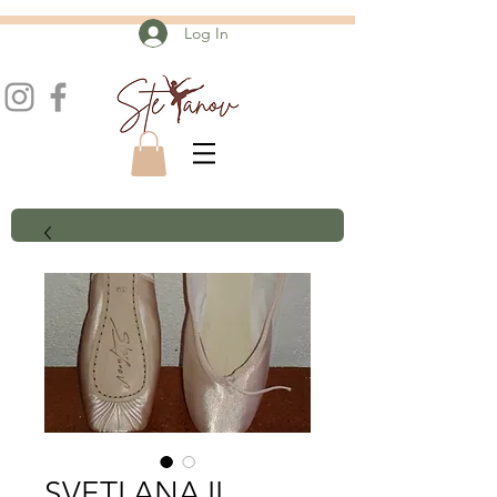
Log In
SVETLANA II