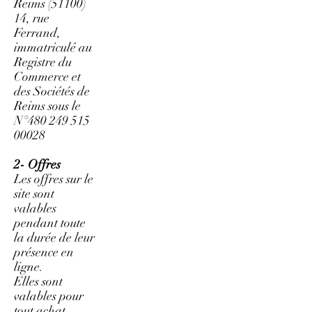
Reims
(51100)
14
, rue
Ferrand,
immatriculé au
Registre du
Commerce et
des Sociétés de
Reims sous le
N°
480 249 515
00028
2- Offres
Les offres sur le
site sont
valables
pendant toute
la durée de leur
présence en
ligne.
Elles sont
valables pour
tout achat