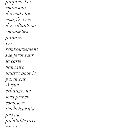
propres. Les
chaussons
doivent être
essayés avec
des collants ou
chaussettes
propres.
Les
remboursement
s se feront sur
la carte
bancaire
utilisée pour le
paiement.
Aucun
échange, ne
sera pris en
compte si
l'acheteur n'a
pas au
préalable pris
contact